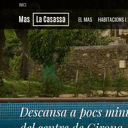
INICI
EL MAS
HABITACIONS I
Descansa a pocs min
del centre de Girona