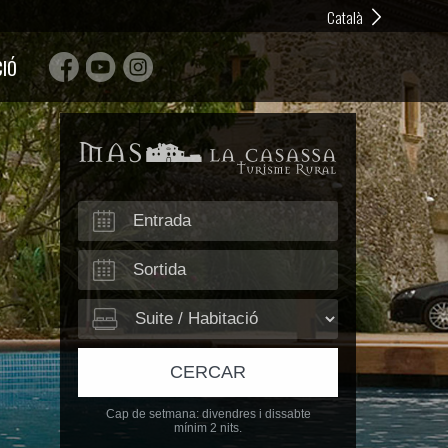
Català
CIÓ
CERCAR
Cap de setmana: divendres i dissabte
mínim 2 nits.