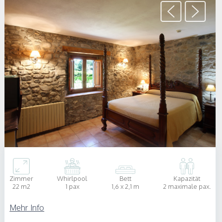
Zimmer
Whirlpool
Bett
Kapazität
22 m2
1 pax
1,6 x 2,1 m
2 maximale pax.
Mehr Info