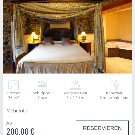
Zimmer
Whirlpool
Kingsize-Bett
Kapazität
36 m2
2 pax
2 x 2,20 m
2 maximale pax.
Mehr Info
Ab
RESERVIEREN
200,00 €