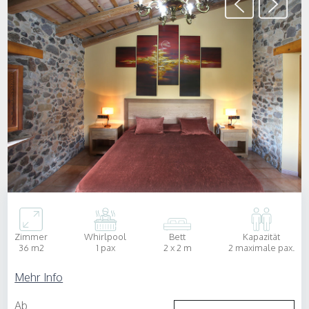
Zimmer
Whirlpool
Bett
Kapazität
36 m2
1 pax
2 x 2 m
2 maximale pax.
Mehr Info
Ab